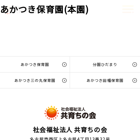
Skip
あかつき保育園(本園)
to
the
content
あかつき保育園
分園ひだまり
あかつき三の丸保育園
あかつき田幡保育園
社会福祉法人 共育ちの会
名古屋市西区上名古屋4丁目13番32号